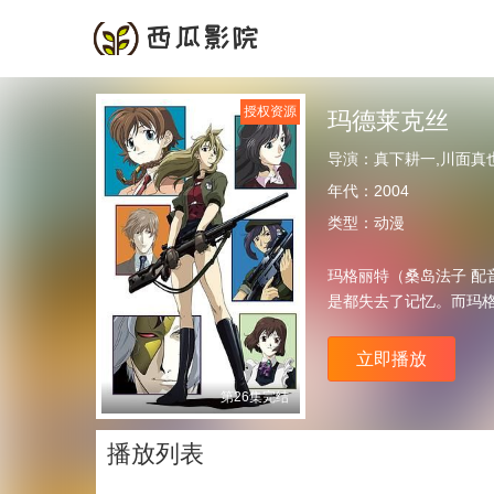
首页
频道
授权资源
玛德莱克丝
导演：
真下耕一,川面真
年代：
2004
类型：
动漫
玛格丽特（桑岛法子 
是都失去了记忆。而玛格
立即播放
第26集完结
播放列表