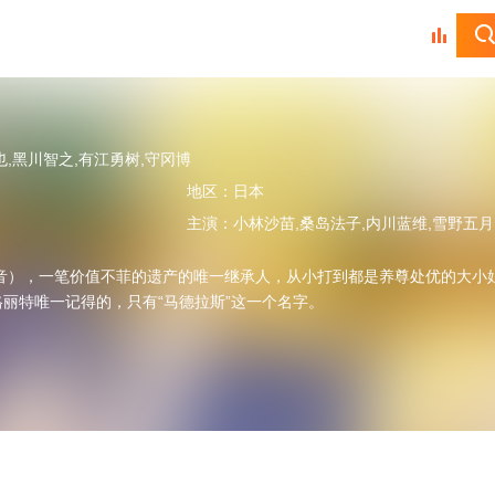
也,黑川智之,有江勇树,守冈博
地区：
日本
主演：
小林沙苗,桑岛法子,内川蓝维,雪野五月,金田朋子,兵藤真子,川岛得爱,浦山迅,森川智之,
配音），一笔价值不菲的遗产的唯一继承人，从小打到都是养尊处优的大小
丽特唯一记得的，只有“马德拉斯”这一个名字。