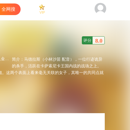
全网搜
VIP
看过
商城
客户端
8.0
评分
江原正士
简介：
马德拉斯（小林沙苗 配音），一位行迹诡异
的杀手，活跃在卡萨索尼卡王国内战的战场之上。
姐。这两个表面上看来毫无关联的女子，其唯一的共同点就