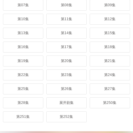
第07集
第08集
第09集
第10集
第11集
第12集
第13集
第14集
第15集
第16集
第17集
第18集
第19集
第20集
第21集
第22集
第23集
第24集
第25集
第26集
第27集
第28集
展开剧集
第250集
第251集
第252集